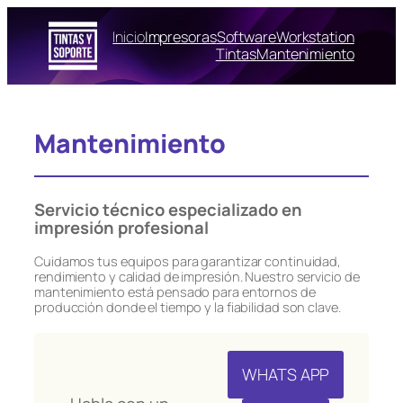
Saltar
al
Inicio
Impresoras
Software
Workstation
contenido
Tintas
Mantenimiento
Mantenimiento
Servicio técnico especializado en
impresión profesional
Cuidamos tus equipos para garantizar continuidad,
rendimiento y calidad de impresión. Nuestro servicio de
mantenimiento está pensado para entornos de
producción donde el tiempo y la fiabilidad son clave.
WHATS APP