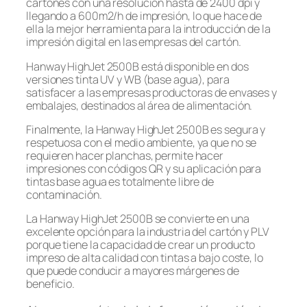
cartones con una resolución hasta de 2400 dpi y
llegando a 600m2/h de impresión, lo que hace de
ella la mejor herramienta para la introducción de la
impresión digital en las empresas del cartón.
Hanway HighJet 2500B está disponible en dos
versiones tinta UV y WB (base agua), para
satisfacer a las empresas productoras de envases y
embalajes, destinados al área de alimentación.
Finalmente, la Hanway HighJet 2500B es segura y
respetuosa con el medio ambiente, ya que no se
requieren hacer planchas, permite hacer
impresiones con códigos QR y su aplicación para
tintas base agua es totalmente libre de
contaminación.
La Hanway HighJet 2500B se convierte en una
excelente opción para la industria del cartón y PLV
porque tiene la capacidad de crear un producto
impreso de alta calidad con tintas a bajo coste, lo
que puede conducir a mayores márgenes de
beneficio.