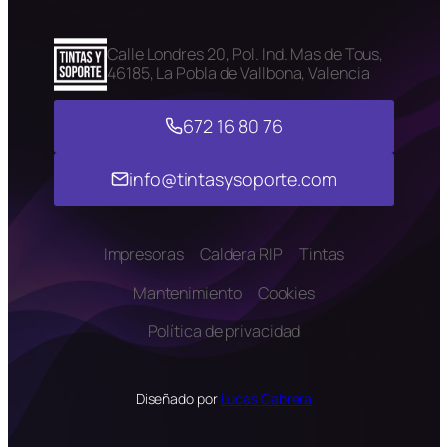
Calle Londres 20, Pol. Ind. Mas de Tous,
46185, La Pobla de Vallbona, Valencia
672 16 80 76
info@tintasysoporte.com
Impresoras
Caldera RIP
Tintas
Mantenimiento
Cookies
Política de privacidad
Diseñado por
Lucas Cabrera