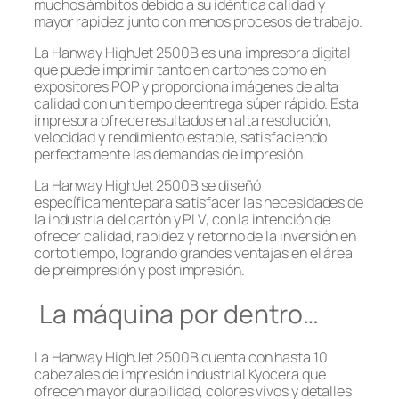
muchos ámbitos debido a su idéntica calidad y
mayor rapidez junto con menos procesos de trabajo.
La Hanway HighJet 2500B es una impresora digital
que puede imprimir tanto en cartones como en
expositores POP y proporciona imágenes de alta
calidad con un tiempo de entrega súper rápido. Esta
impresora ofrece resultados en alta resolución,
velocidad y rendimiento estable, satisfaciendo
perfectamente las demandas de impresión.
La Hanway HighJet 2500B se diseñó
específicamente para satisfacer las necesidades de
la industria del cartón y PLV, con la intención de
ofrecer calidad, rapidez y retorno de la inversión en
corto tiempo, logrando grandes ventajas en el área
de preimpresión y post impresión.
La máquina por dentro…
La Hanway HighJet 2500B cuenta con hasta 10
cabezales de impresión industrial Kyocera que
ofrecen mayor durabilidad, colores vivos y detalles