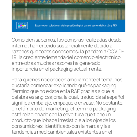
Como bien sabemos, las compras realizadas desde
internet han crecido sustancialmente debido a
razones que todos conocemos: la pandemia COVID-
19, la creciente demanda del comercio electrónico,
entre otras muchas razones ha generado
importancia en el packaging actualmente.
Para quienes no conocen ampliamente el tema, nos
gustaría comenzar explicando qué es packaging.
Término que no existe en la RAE gracias a que la
palabra es anglosajona, la cual, traducida al español
significa embalaje, empaque o envase. No obstante,
en el ámbito del marketing, el término packaging
está relacionado con la envoltura que tiene un
producto que lo hace irresistible a los ojos de los
consumidores, identificado con la marca y las
tendencias medioambientales existentes en el