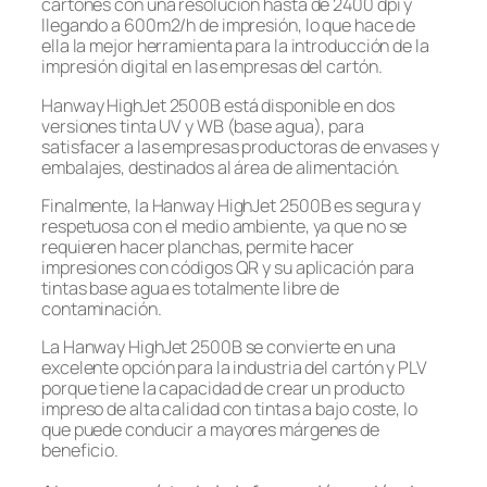
cartones con una resolución hasta de 2400 dpi y
llegando a 600m2/h de impresión, lo que hace de
ella la mejor herramienta para la introducción de la
impresión digital en las empresas del cartón.
Hanway HighJet 2500B está disponible en dos
versiones tinta UV y WB (base agua), para
satisfacer a las empresas productoras de envases y
embalajes, destinados al área de alimentación.
Finalmente, la Hanway HighJet 2500B es segura y
respetuosa con el medio ambiente, ya que no se
requieren hacer planchas, permite hacer
impresiones con códigos QR y su aplicación para
tintas base agua es totalmente libre de
contaminación.
La Hanway HighJet 2500B se convierte en una
excelente opción para la industria del cartón y PLV
porque tiene la capacidad de crear un producto
impreso de alta calidad con tintas a bajo coste, lo
que puede conducir a mayores márgenes de
beneficio.