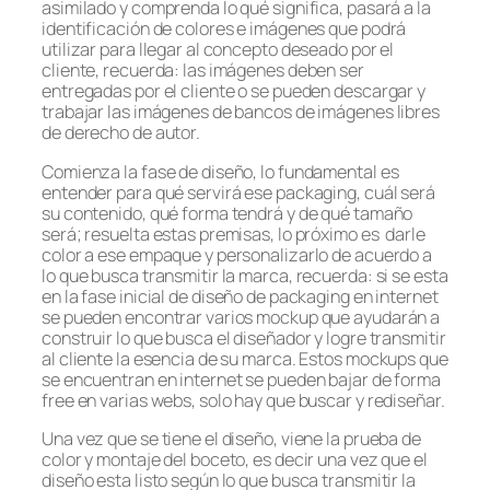
asimilado y comprenda lo qué significa, pasará a la
identificación de colores e imágenes que podrá
utilizar para llegar al concepto deseado por el
cliente, recuerda: las imágenes deben ser
entregadas por el cliente o se pueden descargar y
trabajar las imágenes de bancos de imágenes libres
de derecho de autor.
Comienza la fase de diseño, lo fundamental es
entender para qué servirá ese packaging, cuál será
su contenido, qué forma tendrá y de qué tamaño
será; resuelta estas premisas, lo próximo es darle
color a ese empaque y personalizarlo de acuerdo a
lo que busca transmitir la marca, recuerda: si se esta
en la fase inicial de diseño de packaging en internet
se pueden encontrar varios mockup que ayudarán a
construir lo que busca el diseñador y logre transmitir
al cliente la esencia de su marca. Estos mockups que
se encuentran en internet se pueden bajar de forma
free en varias webs, solo hay que buscar y rediseñar.
Una vez que se tiene el diseño, viene la prueba de
color y montaje del boceto, es decir una vez que el
diseño esta listo según lo que busca transmitir la