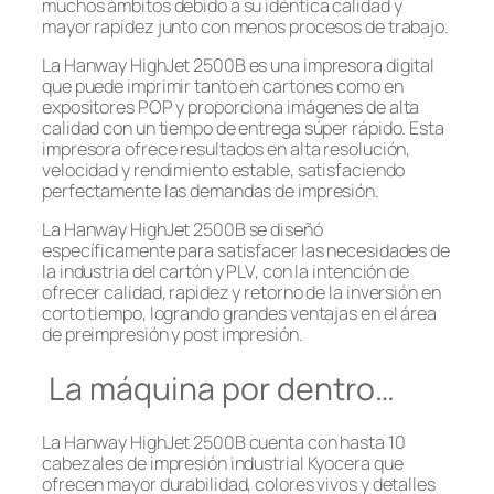
muchos ámbitos debido a su idéntica calidad y
mayor rapidez junto con menos procesos de trabajo.
La Hanway HighJet 2500B es una impresora digital
que puede imprimir tanto en cartones como en
expositores POP y proporciona imágenes de alta
calidad con un tiempo de entrega súper rápido. Esta
impresora ofrece resultados en alta resolución,
velocidad y rendimiento estable, satisfaciendo
perfectamente las demandas de impresión.
La Hanway HighJet 2500B se diseñó
específicamente para satisfacer las necesidades de
la industria del cartón y PLV, con la intención de
ofrecer calidad, rapidez y retorno de la inversión en
corto tiempo, logrando grandes ventajas en el área
de preimpresión y post impresión.
La máquina por dentro…
La Hanway HighJet 2500B cuenta con hasta 10
cabezales de impresión industrial Kyocera que
ofrecen mayor durabilidad, colores vivos y detalles