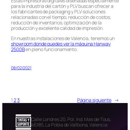
Estas impresoras digitales diseñadas especialmente
para la industria del cartón y PLV buscan ofrecer a
los fabricantes de packaging y PLV soluciones
relacionadas con el tiempo, reducción de costos,
reducción de inventarios, optimización de la
producción y excelente calidad de impresión.
En nuestras instalaciones de Valencia, tenemos un
showroom donde puedes ver la máquina Hanway
2500B
en pleno funcionamiento.
08/02/2021
1
2
3
Página siguiente
→
Calle Londres 20, Pol. Ind. Mas de Tous,
46185, La Pobla de Vallbona, Valencia