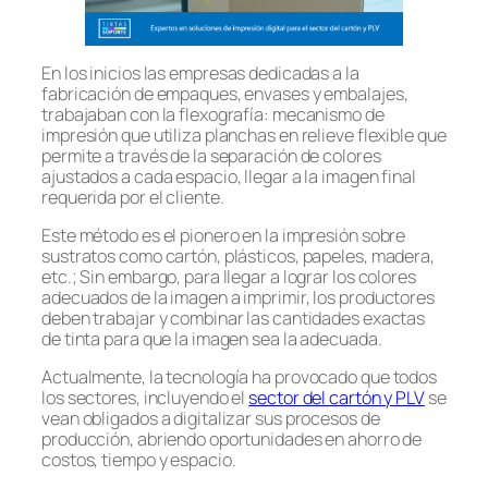
En los inicios las empresas dedicadas a la
fabricación de empaques, envases y embalajes,
trabajaban con la flexografía: mecanismo de
impresión que utiliza planchas en relieve flexible que
permite a través de la separación de colores
ajustados a cada espacio, llegar a la imagen final
requerida por el cliente.
Este método es el pionero en la impresión sobre
sustratos como cartón, plásticos, papeles, madera,
etc.; Sin embargo, para llegar a lograr los colores
adecuados de la imagen a imprimir, los productores
deben trabajar y combinar las cantidades exactas
de tinta para que la imagen sea la adecuada.
Actualmente, la tecnología ha provocado que todos
los sectores, incluyendo el
sector del cartón y PLV
se
vean obligados a digitalizar sus procesos de
producción, abriendo oportunidades en ahorro de
costos, tiempo y espacio.