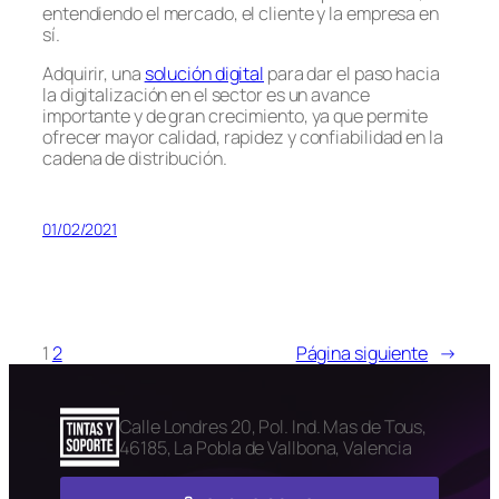
entendiendo el mercado, el cliente y la empresa en
sí.
Adquirir, una
solución digital
para dar el paso hacia
la digitalización en el sector es un avance
importante y de gran crecimiento, ya que permite
ofrecer mayor calidad, rapidez y confiabilidad en la
cadena de distribución.
01/02/2021
1
2
Página siguiente
→
Calle Londres 20, Pol. Ind. Mas de Tous,
46185, La Pobla de Vallbona, Valencia