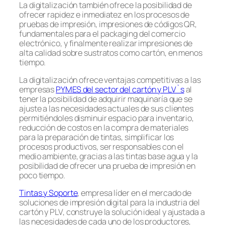
La digitalización también ofrece la posibilidad de
ofrecer rapidez e inmediatez en los procesos de
pruebas de impresión, impresiones de códigos QR,
fundamentales para el packaging del comercio
electrónico, y finalmente realizar impresiones de
alta calidad sobre sustratos como cartón, en menos
tiempo.
La digitalización ofrece ventajas competitivas a las
empresas
PYMES del sector del cartón y PLV`s
al
tener la posibilidad de adquirir maquinaría que se
ajuste a las necesidades actuales de sus clientes
permitiéndoles disminuir espacio para inventario,
reducción de costos en la compra de materiales
para la preparación de tintas, simplificar los
procesos productivos, ser responsables con el
medio ambiente, gracias a las tintas base agua y la
posibilidad de ofrecer una prueba de impresión en
poco tiempo.
Tintas y Soporte
, empresa líder en el mercado de
soluciones de impresión digital para la industria del
cartón y PLV, construye la solución ideal y ajustada a
las necesidades de cada uno de los productores,