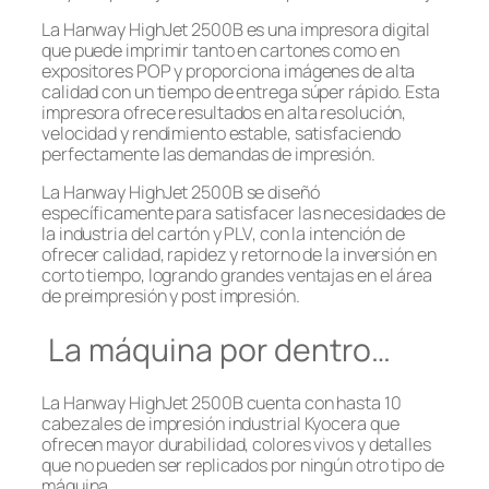
La Hanway HighJet 2500B es una impresora digital
que puede imprimir tanto en cartones como en
expositores POP y proporciona imágenes de alta
calidad con un tiempo de entrega súper rápido. Esta
impresora ofrece resultados en alta resolución,
velocidad y rendimiento estable, satisfaciendo
perfectamente las demandas de impresión.
La Hanway HighJet 2500B se diseñó
específicamente para satisfacer las necesidades de
la industria del cartón y PLV, con la intención de
ofrecer calidad, rapidez y retorno de la inversión en
corto tiempo, logrando grandes ventajas en el área
de preimpresión y post impresión.
La máquina por dentro…
La Hanway HighJet 2500B cuenta con hasta 10
cabezales de impresión industrial Kyocera que
ofrecen mayor durabilidad, colores vivos y detalles
que no pueden ser replicados por ningún otro tipo de
máquina.